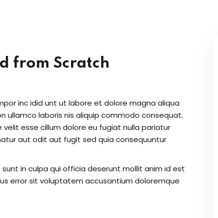
Lost your password?
Remember me
ed from Scratch
Sign up
Already have an account?
Sign in
mpor inc idid unt ut labore et dolore magna aliqua
on ullamco laboris nis aliquip commodo consequat.
 velit esse cillum dolore eu fugiat nulla pariatur
atur aut odit aut fugit sed quia consequuntur
unt in culpa qui officia deserunt mollit anim id est
atus error sit voluptatem accusantium doloremque